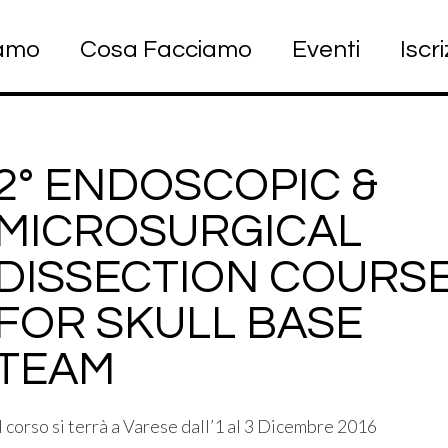
iamo
Cosa Facciamo
Eventi
Iscri
2° ENDOSCOPIC &
MICROSURGICAL
DISSECTION COURS
FOR SKULL BASE
TEAM
Il corso si terrà a Varese dall’1 al 3 Dicembre 2016